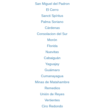
San Miguel del Padron
El Cerro
Sancti Spíritus
Palma Soriano
Cárdenas
Consolacion del Sur
Morón
Florida
Nuevitas
Cabaiguán
Yaguajay
Guáimaro
Cumanayagua
Minas de Matahambre
Remedios
Unión de Reyes
Vertientes
Ciro Redondo