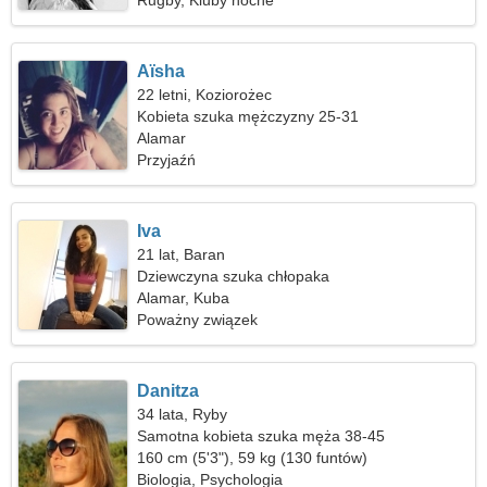
Rugby, Kluby nocne
Aïsha
22 letni, Koziorożec
Kobieta szuka mężczyzny 25-31
Alamar
Przyjaźń
Iva
21 lat, Baran
Dziewczyna szuka chłopaka
Alamar, Kuba
Poważny związek
Danitza
34 lata, Ryby
Samotna kobieta szuka męża 38-45
160 cm (5'3"), 59 kg (130 funtów)
Biologia, Psychologia