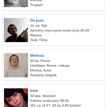
Mantua
Przyjaźń
De juan
31 rok, Byk
Samotny mężczyzna szuka żony 25-28
Mantua
Teatr, Filmy
Melissa
60 lat, Panna
Uwielbiam fitness i zakupy
Mantua, Kuba
Poważny związek
Irma
34 lata, Skorpion
Kobieta szuka pary 38-45
161 cm (5'4"), 59 kg (130 funtów)