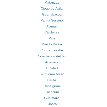
Matanzas
Ciego de Ávila
Guanabacoa
Palma Soriano
Alamar
Cárdenas
Moa
Puerto Padre
Contramaestre
Consolacion del Sur
Artemisa
Trinidad
Bartolomé Masó
Bauta
Cabaiguán
Cacocum
Guáimaro
Gibara