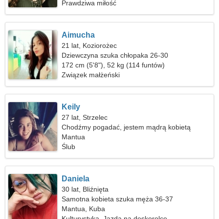
Prawdziwa miłość
Aimucha
21 lat, Koziorożec
Dziewczyna szuka chłopaka 26-30
172 cm (5'8"), 52 kg (114 funtów)
Związek małżeński
Keily
27 lat, Strzelec
Chodźmy pogadać, jestem mądrą kobietą
Mantua
Ślub
Daniela
30 lat, Bliźnięta
Samotna kobieta szuka męża 36-37
Mantua, Kuba
Kulturystyka, Jazda na deskorolce