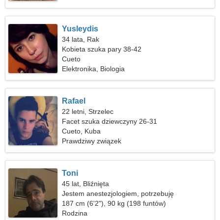
Yusleydis
34 lata, Rak
Kobieta szuka pary 38-42
Cueto
Elektronika, Biologia
Rafael
22 letni, Strzelec
Facet szuka dziewczyny 26-31
Cueto, Kuba
Prawdziwy związek
Toni
45 lat, Bliźnięta
Jestem anestezjologiem, potrzebuję
emocjonalnej kobiety
187 cm (6'2"), 90 kg (198 funtów)
Rodzina