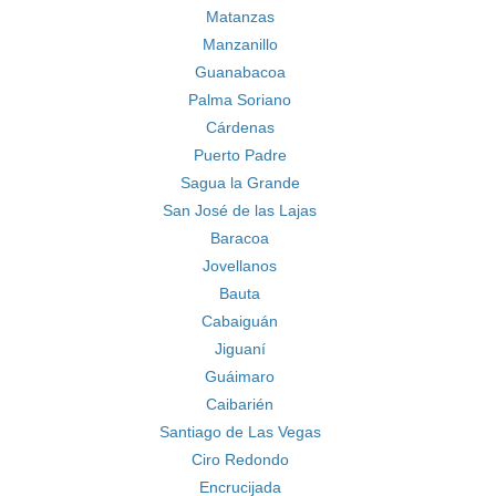
Matanzas
Manzanillo
Guanabacoa
Palma Soriano
Cárdenas
Puerto Padre
Sagua la Grande
San José de las Lajas
Baracoa
Jovellanos
Bauta
Cabaiguán
Jiguaní
Guáimaro
Caibarién
Santiago de Las Vegas
Ciro Redondo
Encrucijada