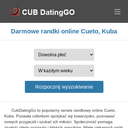
Darmowe randki online Cueto, Kuba
CubDatingGo to popularny serwis randkowy online Cueto,
Kuba. Pozwala członkom spotykać się towarzysko, poznawać
nowych przyjaciół i szukać ich miłości. Społeczność pomaga
znaleźć oferty przyjaźni i bliskich związków. Wiele ciekawych osób