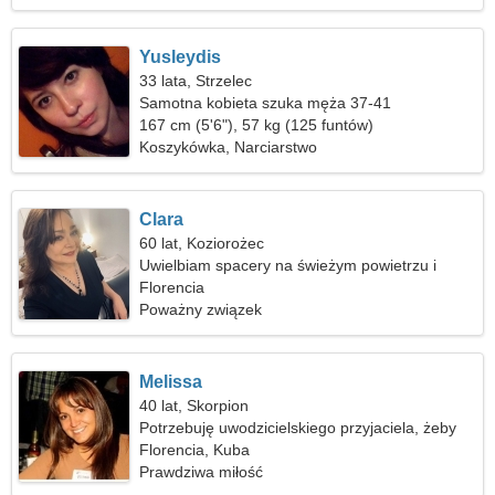
Yusleydis
33 lata, Strzelec
Samotna kobieta szuka męża 37-41
167 cm (5'6"), 57 kg (125 funtów)
Koszykówka, Narciarstwo
Clara
60 lat, Koziorożec
Uwielbiam spacery na świeżym powietrzu i
koncerty
Florencia
Poważny związek
Melissa
40 lat, Skorpion
Potrzebuję uwodzicielskiego przyjaciela, żeby
razem jeździć na nartach
Florencia, Kuba
Prawdziwa miłość