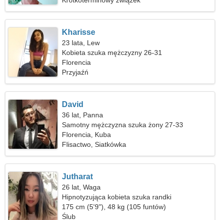
Krótkoterminowy związek
Kharisse
23 lata, Lew
Kobieta szuka mężczyzny 26-31
Florencia
Przyjaźń
David
36 lat, Panna
Samotny mężczyzna szuka żony 27-33
Florencia, Kuba
Flisactwo, Siatkówka
Jutharat
26 lat, Waga
Hipnotyzująca kobieta szuka randki
175 cm (5'9"), 48 kg (105 funtów)
Ślub