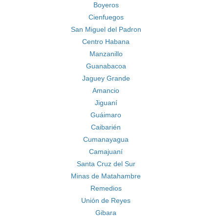
Boyeros
Cienfuegos
San Miguel del Padron
Centro Habana
Manzanillo
Guanabacoa
Jaguey Grande
Amancio
Jiguaní
Guáimaro
Caibarién
Cumanayagua
Camajuaní
Santa Cruz del Sur
Minas de Matahambre
Remedios
Unión de Reyes
Gibara