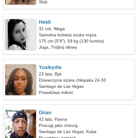
Ślub
Heidi
31 rok, Waga
Samotna kobieta szuka męża
175 cm (5'9"), 59 kg (130 funtów)
Joga, Trójbój siłowy
Yusleydis
23 lata, Byk
Dziewczyna szuka chłopaka 24-33
Santiago de Las Vegas
Prawdziwa miłość
Orian
42 lata, Panna
Pracuję jako chirurg
Santiago de Las Vegas, Kuba
Prawdziwy związek