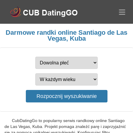
Darmowe randki online Santiago de Las
Vegas, Kuba
CubDatingGo to popularny serwis randkowy online Santiago
de Las Vegas, Kuba. Projekt pomaga znaleźć parę i zaprzyjaźnić
się za pomocą unikalnej wyszukiwarki. Konfigurując filtry