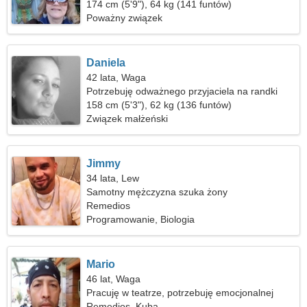
174 cm (5'9"), 64 kg (141 funtów)
Poważny związek
Daniela
42 lata, Waga
Potrzebuję odważnego przyjaciela na randki
158 cm (5'3"), 62 kg (136 funtów)
Związek małżeński
Jimmy
34 lata, Lew
Samotny mężczyzna szuka żony
Remedios
Programowanie, Biologia
Mario
46 lat, Waga
Pracuję w teatrze, potrzebuję emocjonalnej
kobiety
Remedios, Kuba