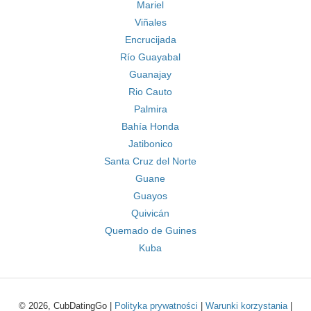
Mariel
Viñales
Encrucijada
Río Guayabal
Guanajay
Rio Cauto
Palmira
Bahía Honda
Jatibonico
Santa Cruz del Norte
Guane
Guayos
Quivicán
Quemado de Guines
Kuba
© 2026, CubDatingGo |
Polityka prywatności
|
Warunki korzystania
|