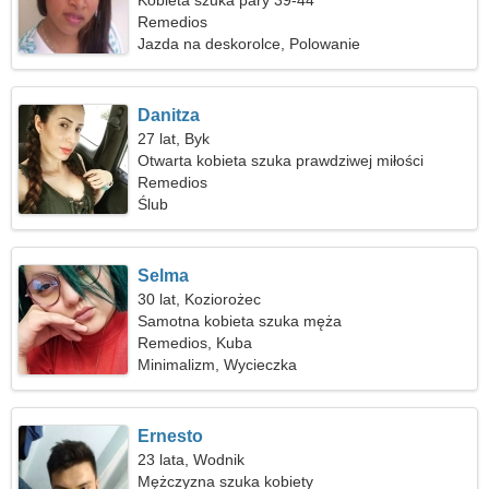
Kobieta szuka pary 39-44
Remedios
Jazda na deskorolce, Polowanie
Danitza
27 lat, Byk
Otwarta kobieta szuka prawdziwej miłości
Remedios
Ślub
Selma
30 lat, Koziorożec
Samotna kobieta szuka męża
Remedios, Kuba
Minimalizm, Wycieczka
Ernesto
23 lata, Wodnik
Mężczyzna szuka kobiety