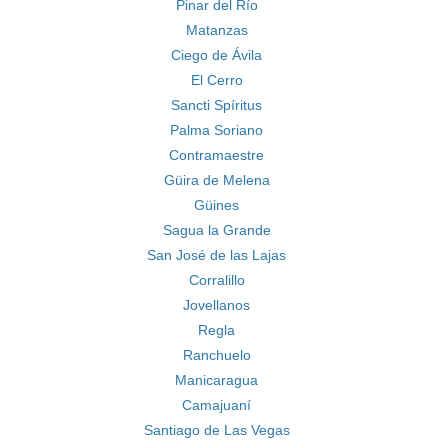
Pinar del Río
Matanzas
Ciego de Ávila
El Cerro
Sancti Spíritus
Palma Soriano
Contramaestre
Güira de Melena
Güines
Sagua la Grande
San José de las Lajas
Corralillo
Jovellanos
Regla
Ranchuelo
Manicaragua
Camajuaní
Santiago de Las Vegas