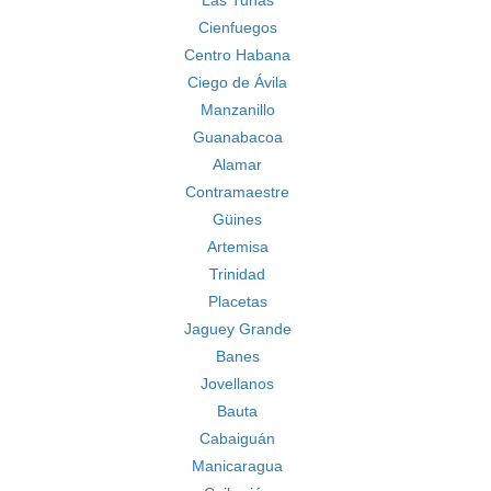
Las Tunas
Cienfuegos
Centro Habana
Ciego de Ávila
Manzanillo
Guanabacoa
Alamar
Contramaestre
Güines
Artemisa
Trinidad
Placetas
Jaguey Grande
Banes
Jovellanos
Bauta
Cabaiguán
Manicaragua