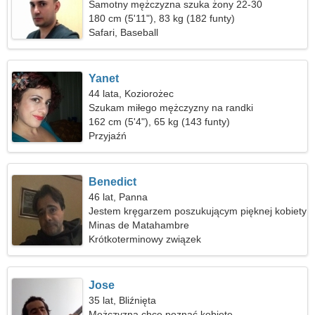
Samotny mężczyzna szuka żony 22-30
180 cm (5'11"), 83 kg (182 funty)
Safari, Baseball
Yanet
44 lata, Koziorożec
Szukam miłego mężczyzny na randki
162 cm (5'4"), 65 kg (143 funty)
Przyjaźń
Benedict
46 lat, Panna
Jestem kręgarzem poszukującym pięknej kobiety
Minas de Matahambre
Krótkoterminowy związek
Jose
35 lat, Bliźnięta
Mężczyzna chce poznać kobietę