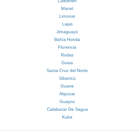
Caibarién
Mariel
Limonar
Lajas
Jimaguayú
Bahía Honda
Florencia
Rodas
Guisa
Santa Cruz del Norte
Sibanicú
Guane
Alquízar
Guayos
Calabazar De Sagua
Kuba