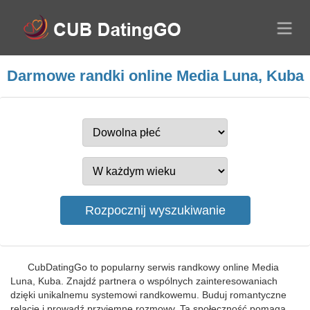
Darmowe randki online Media Luna, Kuba
CubDatingGo to popularny serwis randkowy online Media
Luna, Kuba. Znajdź partnera o wspólnych zainteresowaniach
dzięki unikalnemu systemowi randkowemu. Buduj romantyczne
relacje i prowadź przyjemne rozmowy. Ta społeczność pomaga