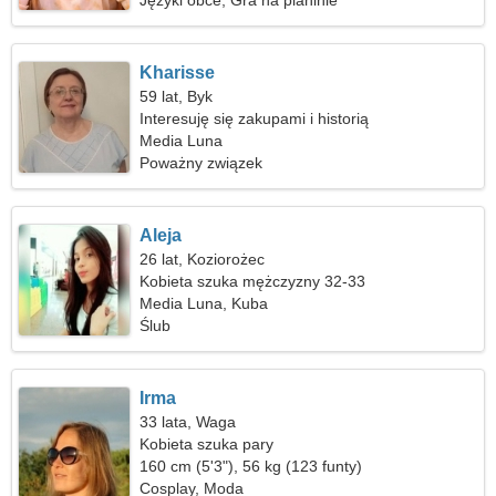
Języki obce, Gra na pianinie
Kharisse
59 lat, Byk
Interesuję się zakupami i historią
Media Luna
Poważny związek
Aleja
26 lat, Koziorożec
Kobieta szuka mężczyzny 32-33
Media Luna, Kuba
Ślub
Irma
33 lata, Waga
Kobieta szuka pary
160 cm (5'3"), 56 kg (123 funty)
Cosplay, Moda